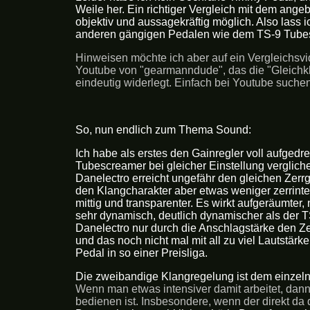
Weile her. Ein richtiger Vergleich mit dem angebl
objektiv und aussagekräftig möglich. Also lass 
anderen gängigen Pedalen wie dem TS-9 Tube
Hinweisen möchte ich aber auf ein Vergleichs
Youtube von "gearmanndude", das die "Gleichkl
eindeutig widerlegt. Einfach bei Youtube suchen, 
So, nun endlich zum Thema Sound:
Ich habe als erstes den Gainregler voll aufged
Tubescreamer bei gleicher Einstellung verglich
Danelectro erreicht ungefähr den gleichen Zerrg
den Klangcharakter aber etwas weniger zerrint
mittig und transparenter. Es wirkt aufgeräumter, 
sehr dynamisch, deutlich dynamischer als der T
Danelectro nur durch die Anschlagstärke den Zer
und das noch nicht mal mit all zu viel Lautstärke
Pedal in so einer Preisliga.
Die zweibandige Klangregelung ist dem einzeln
Wenn man etwas intensiver damit arbeitet, dann
bedienen ist. Insbesondere, wenn der direkt da d