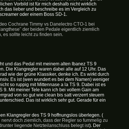
ichen Vorbild ist für mich deshalb nicht wirklich
ich das lieber und beschreibe es im Vergleich zu
screamer oder einem Boss SD-1.
video Cochrane Timmy vs Danelectro CTO-1 bei
angthese" der beiden Pedale eigentlich ziemlich
es sollte leicht zu finden sein.
reht und das Pedal mit meinem alten Ibanez TS 9
en. Die Klangregler waren dabei alle auf 12 Uhr. Das
rad wie der grüne Klassiker, denke ich. Es wirkt durch
ensiv. Es ist (wen wundert es bei dem Namen) weniger
nicht so ruppig mit Mittennase a la TS 9. Dabei ist es
S 9. Mit meiner Tele kann ich bei vollem Gain am
rgrad von so gut wie clean bis satt verzerrt steuern
unterschied. Das ist wirklich sehr gut. Gerade für ein
en Klangregler des TS 9 hoffnungslos überlegen. (
 nervt doch ziemlich, dass der Regler so fummelig zu
runter liegende Netzteilanschluss belegt ist
). Der