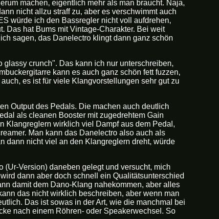
herum machen, eigentlich mehr als man braucht. Naja,
dann nicht allzu straff zu, aber es verschwimmt auch
ES würde ich den Bassregler nicht voll aufdrehen,
. Das hat Bums mit Vintage-Charakter. Bei weit
 ich sagen, das Danelectro klingt dann ganz schön
to glassy crunch". Das kann ich nur unterschreiben,
umbuckergitarre kann es auch ganz schön fett fuzzen,
 auch, es ist für viele Klangvorstellungen sehr gut zu
den Output des Pedals. Die machen auch deutlich
edal als cleanen Booster mit zugedrehtem Gain
en Klangreglern wirklich viel Dampf aus dem Pedal,
reamer. Man kann das Danelectro also auch als
dann nicht viel an den Klangreglern dreht, würde
(Ur-Version) daneben gelegt und versucht, mich
wird dann aber doch schnell ein Qualitätsunterschied
n kann damit dem Dano-Klang nahekommen, aber alles
 kann das nicht wirklich beschreiben, aber wenn man
eutlich. Das ist sowas in der Art, wie die manchmal bei
cke nach einem Röhren- oder Speakerwechsel. So