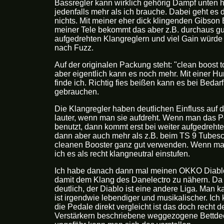
Bassregler kann wirklich gehörig Dampf unten 
jedenfalls mehr als ich brauche. Dabei geht es 
nichts. Mit meiner eher dick klingenden Gibson 
meiner Tele bekommt das aber z.B. durchaus gut
aufgedrehten Klangreglern und viel Gain würde
nach Fuzz.
Auf der originalen Packung steht: "clean boost 
aber eigentlich kann es noch mehr. Mit einer H
finde ich. Richtig fies beißen kann es bei Bedarf
gebrauchen.
Die Klangregler haben deutlichen Einfluss auf 
lauter, wenn man sie aufdreht. Wenn man das P
benutzt, dann kommt erst bei weiter aufgedreht
dann aber auch mehr als z.B. beim TS 9 Tubesc
cleanen Booster ganz gut verwenden. Wenn man 
ich es als recht klangneutral einstufen.
Ich habe danach dann mal meinen OKKO Diablo 
damit dem Klang des Danelectro zu nähern. Da 
deutlich, der Diablo ist eine andere Liga. Ma
ist irgendwie lebendiger und musikalischer. Ich
die Pedale direkt vergleicht ist das doch recht d
Verstärkern beschriebene weggezogene Bettde