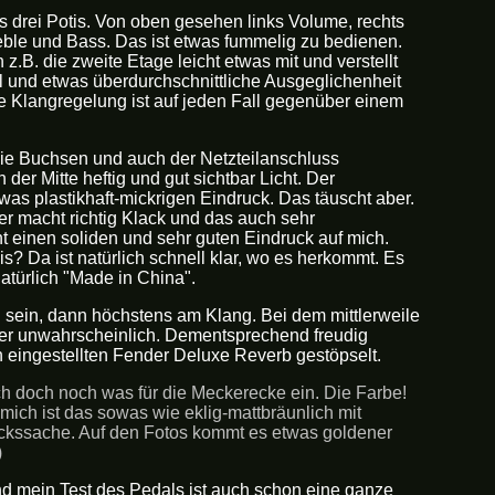
ls drei Potis. Von oben gesehen links Volume, rechts
reble und Bass. Das ist etwas fummelig zu bedienen.
.B. die zweite Etage leicht etwas mit und verstellt
l und etwas überdurchschnittliche Ausgeglichenheit
ige Klangregelung ist auf jeden Fall gegenüber einem
h die Buchsen und auch der Netzteilanschluss
er Mitte heftig und gut sichtbar Licht. Der
was plastikhaft-mickrigen Eindruck. Das täuscht aber.
der macht richtig Klack und das auch sehr
 einen soliden und sehr guten Eindruck auf mich.
s? Da ist natürlich schnell klar, wo es herkommt. Es
natürlich "Made in China".
 sein, dann höchstens am Klang. Bei dem mittlerweile
eher unwahrscheinlich. Dementsprechend freudig
 eingestellten Fender Deluxe Reverb gestöpselt.
rch doch noch was für die Meckerecke ein. Die Farbe!
 mich ist das sowas wie eklig-mattbräunlich mit
mackssache. Auf den Fotos kommt es etwas goldener
)
d mein Test des Pedals ist auch schon eine ganze