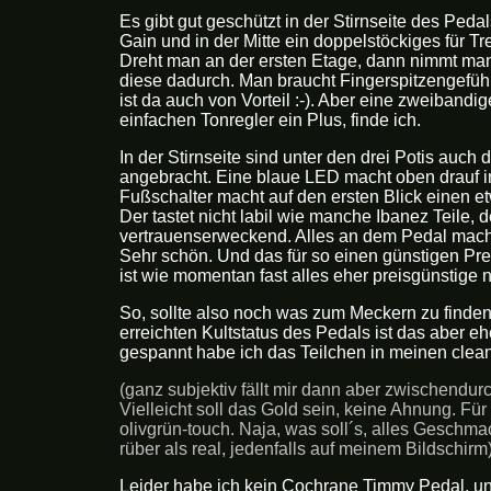
Es gibt gut geschützt in der Stirnseite des Peda
Gain und in der Mitte ein doppelstöckiges für T
Dreht man an der ersten Etage, dann nimmt man z
diese dadurch. Man braucht Fingerspitzengefüh
ist da auch von Vorteil :-). Aber eine zweiband
einfachen Tonregler ein Plus, finde ich.
In der Stirnseite sind unter den drei Potis auc
angebracht. Eine blaue LED macht oben drauf in d
Fußschalter macht auf den ersten Blick einen et
Der tastet nicht labil wie manche Ibanez Teile, 
vertrauenserweckend. Alles an dem Pedal macht
Sehr schön. Und das für so einen günstigen Prei
ist wie momentan fast alles eher preisgünstige 
So, sollte also noch was zum Meckern zu finden
erreichten Kultstatus des Pedals ist das aber 
gespannt habe ich das Teilchen in meinen clean
(ganz subjektiv fällt mir dann aber zwischendu
Vielleicht soll das Gold sein, keine Ahnung. Für
olivgrün-touch. Naja, was soll´s, alles Gesch
rüber als real, jedenfalls auf meinem Bildschirm
Leider habe ich kein Cochrane Timmy Pedal, un