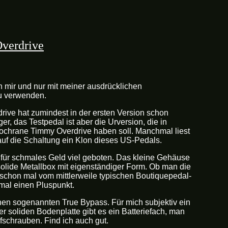
Overdrive
n mir und nur mit meiner ausdrücklichen
zu verwenden.
rive hat zumindest in der ersten Version schon
ger, das Testpedal ist aber die Urversion, die in
Cochrane Timmy Overdrive haben soll. Manchmal liest
auf die Schaltung ein Klon dieses US-Pedals.
für schmales Geld viel geboten. Das kleine Gehäuse
r solide Metallbox mit eigenständiger Form. Ob man die
l schon mal vom mittlerweile typischen Boutiquepedal-
 mal einen Pluspunkt.
nen sogenannten True Bypass. Für mich subjektiv ein
der soliden Bodenplatte gibt es ein Batteriefach, man
fschrauben. Find ich auch gut.