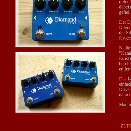
ordent
dabei 
gefiel
Der Dr
Diamon
der St
festge
Natürl
"Kanäl
Es ist
beschr
entfer
Das J-
einfac
Drive 
dann e
Man be
ZUR