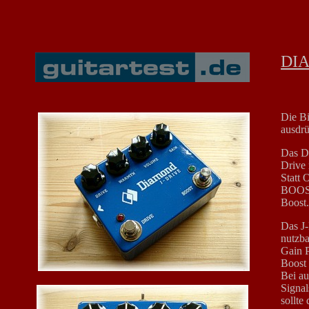
DI
Die Bi
ausdrü
Das D
Drive 
Statt
BOOST
Boost.
Das J-
nutzba
Gain P
Boost 
Bei au
Signal
sollte