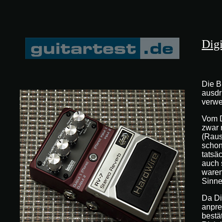
Dig
Die B
ausdr
verw
Vom D
zwar 
(Raus
schon
tatsäc
auch 
waren
Sinne
Da Di
anpre
bestä