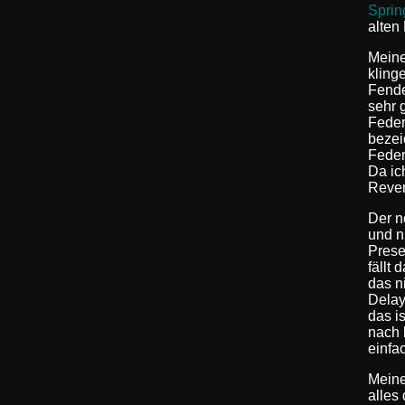
Sprin
alten
Meine
kling
Fende
sehr 
Feder
bezei
Feder
Da ic
Rever
Der n
und n
Preset
fällt
das n
Delay.
das i
nach 
einfa
Meine
alles