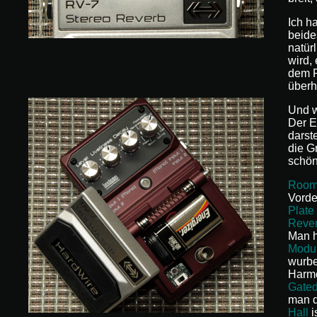
Ich h
beide
natür
wird,
dem P
überh
Und w
Der E
darst
die G
schön
Roo
Vorde
Plate
Reve
Man h
Modu
wurbe
Harmo
Gate
man d
Hall
i