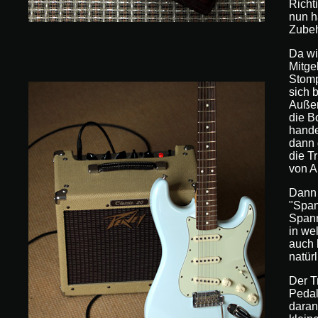
Richt
nun h
Zubeh
Da wi
Mitge
Stomp
sich 
Außer
die B
hande
dann 
die T
von A
Dann 
"Span
Spann
in we
auch 
natürl
Der T
Pedal
daran