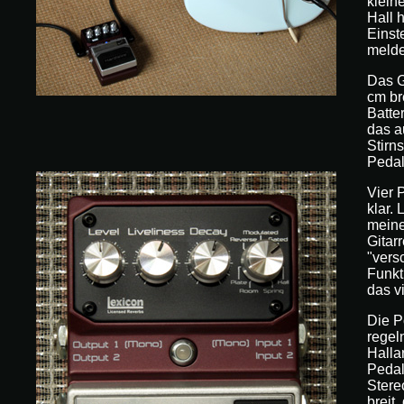
klein
Hall 
Einst
melde
Das G
cm br
Batte
das a
Stirns
Pedal
Vier P
klar.
meine
Gitar
"vers
Funkt
das vi
Die P
regel
Halla
Pedal
Stere
breit,