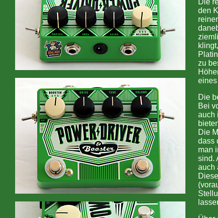
Die r
den K
reine
daneb
zieml
kling
Plati
zu be
Höhen
eines
Die b
Bei v
auch 
biete
Die Mi
dass 
man i
sind. 
auch 
Diese
(vora
Stell
lasse