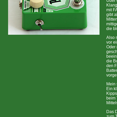
Über 
Klang
mit F
gibt 
Mitte
mittig
die bl
Also 
vor e
Oder 
gesch
beein
die B
den F
Batte
vorge
Mein 
Ein k
Kipps
beim 
Mittel
Das D
zum T