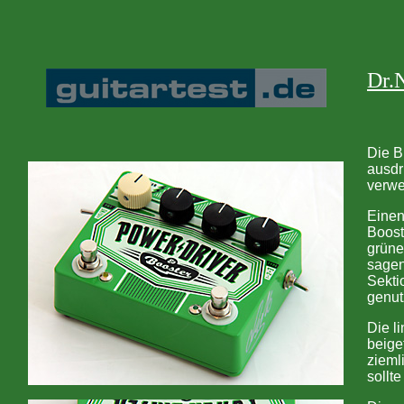
Dr.
Die B
ausdr
verw
Einen
Boost
grüne
sagen
Sekti
genut
Die l
beige
zieml
sollte