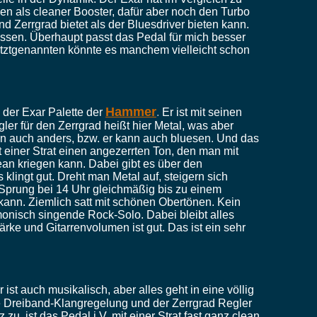
n als cleaner Booster, dafür aber noch den Turbo
nd Zerrgrad bietet als der Bluesdriver bieten kann.
assen. Überhaupt passt das Pedal für mich besser
 letztgenannten könnte es manchem vielleicht schon
Hammer
 der Exar Palette der
.
Er ist mit seinen
ler für den Zerrgrad heißt hier Metal, was aber
ann auch anders, bzw. er kann auch bluesen. Und das
t einer Strat einen angezerrten Ton, den man mit
an kriegen kann. Dabei gibt es über den
klingt gut. Dreht man Metal auf, steigern sich
 Sprung bei 14 Uhr gleichmäßig bis zu einem
kann. Ziemlich satt mit schönen Obertönen. Kein
rmonisch singende Rock-Solo. Dabei bleibt alles
rke und Gitarrenvolumen ist gut. Das ist ein sehr
 ist auch musikalisch, aber alles geht in eine völlig
le Dreiband-Klangregelung und der Zerrgrad Regler
z zu, ist das Pedal i.V. mit einer Strat fast ganz clean