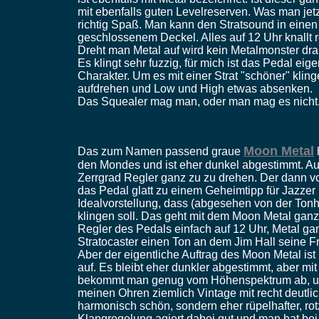
mit ebenfalls guten Levelreserven. Was man jet
richtig Spaß. Man kann den Stratsound in einen
geschlossenem Deckel. Alles auf 12 Uhr knallt rec
Dreht man Metal auf wird kein Metalmonster drau
Es klingt sehr fuzzig, für mich ist das Pedal eig
Charakter. Um es mit einer Strat "schöner" klin
aufdrehen und Low und High etwas absenken.
Das Squealer mag man, oder man mag es nicht. 
Moon Metal
Das zum Namen passend graue
den Mondes und ist eher dunkel abgestimmt. Au
Zerrgrad Regler ganz zu zu drehen. Der dann v
das Pedal glatt zu einem Geheimtipp für Jazzer 
Idealvorstellung, dass (abgesehen von der Tonhö
klingen soll. Das geht mit dem Moon Metal ganz 
Regler des Pedals einfach auf 12 Uhr, Metal gan
Stratocaster einen Ton an dem Jim Hall seine F
Aber der eigentliche Auftrag des Moon Metal ist 
auf. Es bleibt eher dunkler abgestimmt, aber mi
bekommt man genug vom Höhenspektrum ab, um 
meinen Ohren ziemlich Vintage mit recht deutli
harmonisch schön, sondern eher rüpelhafter, rot
Klangregelung agiert dabei gut und man hat be