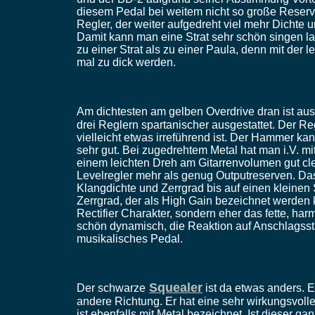
diesem Pedal bei weitem nicht so große Reserve
Regler, der weiter aufgedreht viel mehr Dichte u
Damit kann man eine Strat sehr schön singen l
zu einer Strat als zu einer Paula, denn mit der
mal zu dick werden.
Am dichtesten am gelben Overdrive dran ist aus
drei Reglern spartanischer ausgestattet. Der Reg
vielleicht etwas irreführend ist. Der Hammer k
sehr gut. Bei zugedrehtem Metal hat man i.V. mi
einem leichten Dreh am Gitarrenvolumen gut cle
Levelregler mehr als genug Outputreserven. Das 
Klangdichte und Zerrgrad bis auf einen kleinen
Zerrgrad, der als High Gain bezeichnet werden 
Rectifier Charakter, sondern eher das fette, ha
schön dynamisch, die Reaktion auf Anschlagsstä
musikalisches Pedal.
Squealer
Der schwarze
ist da etwas anders. Er
andere Richtung. Er hat eine sehr wirkungsvol
ist ebenfalls mit Metal bezeichnet. Ist dieser gan