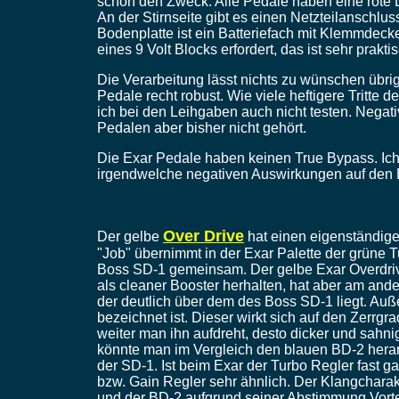
schon den Zweck. Alle Pedale haben eine rote
An der Stirnseite gibt es einen Netzteilanschlus
Bodenplatte ist ein Batteriefach mit Klemmdeck
eines 9 Volt Blocks erfordert, das ist sehr prakti
Die Verarbeitung lässt nichts zu wünschen übrig
Pedale recht robust. Wie viele heftigere Tritte de
ich bei den Leihgaben auch nicht testen. Nega
Pedalen aber bisher nicht gehört.
Die Exar Pedale haben keinen True Bypass. Ic
irgendwelche negativen Auswirkungen auf den 
Over Drive
Der gelbe
hat einen eigenständige
"Job" übernimmt in der Exar Palette der grüne Tu
Boss SD-1 gemeinsam. Der gelbe Exar Overdrive
als cleaner Booster herhalten, hat aber am and
der deutlich über dem des Boss SD-1 liegt. Auß
bezeichnet ist. Dieser wirkt sich auf den Zerrgr
weiter man ihn aufdreht, desto dicker und sahni
könnte man im Vergleich den blauen BD-2 heranz
der SD-1. Ist beim Exar der Turbo Regler fast g
bzw. Gain Regler sehr ähnlich. Der Klangcharakt
und der BD-2 aufgrund seiner Abstimmung Vortei