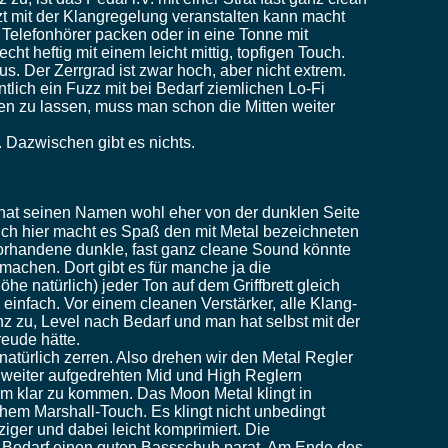
zt mit der Klangregelung veranstalten kann macht
 Telefonhörer packen oder in eine Tonne mit
ht heftig mit einem leicht mittig, topfigen Touch.
s. Der Zerrgrad ist zwar hoch, aber nicht extrem.
entlich ein Fuzz mit bei Bedarf ziemlichen Lo-Fi
gen zu lassen, muss man schon die Mitten weiter
Dazwischen gibt es nichts.
hat seinen Namen wohl eher von der dunklen Seite
ch hier macht es Spaß den mit Metal bezeichneten
orhandene dunkle, fast ganz cleane Sound könnte
machen. Dort gibt es für manche ja die
he natürlich) jeder Ton auf dem Griffbrett gleich
einfach. Vor einem cleanen Verstärker, alle Klang-
z zu, Level nach Bedarf und man hat selbst mit der
reude hätte.
natürlich zerren. Also drehen wir den Metal Regler
t weiter aufgedrehten Mid und High Reglern
klar zu kommen. Das Moon Metal klingt in
chem Marshall-Touch. Es klingt nicht unbedingt
ziger und dabei leicht komprimiert. Die
i Bedarf einen guten Bassschub parat. Am Ende des