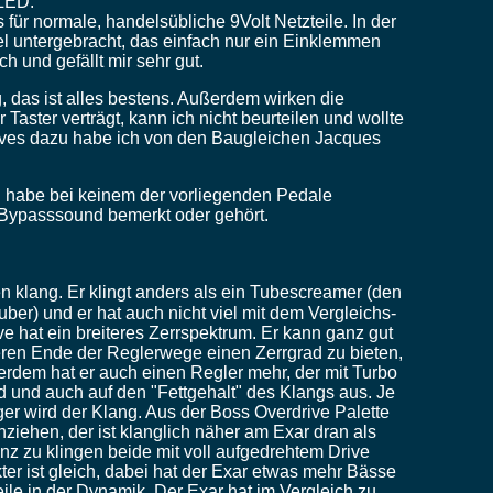
 LED.
s für normale, handelsübliche 9Volt Netzteile. In der
el untergebracht, das einfach nur ein Einklemmen
sch und gefällt mir sehr gut.
, das ist alles bestens. Außerdem wirken die
r Taster verträgt, kann ich nicht beurteilen und wollte
tives dazu habe ich von den Baugleichen Jacques
h habe bei keinem der vorliegenden Pedale
Bypasssound bemerkt oder gehört.
n klang. Er klingt anders als ein Tubescreamer (den
ber) und er hat auch nicht viel mit dem Vergleichs-
 hat ein breiteres Zerrspektrum. Er kann ganz gut
eren Ende der Reglerwege einen Zerrgrad zu bieten,
erdem hat er auch einen Regler mehr, der mit Turbo
ad und auch auf den "Fettgehalt" des Klangs aus. Je
ger wird der Klang. Aus der Boss Overdrive Palette
iehen, der ist klanglich näher am Exar dran als
anz zu klingen beide mit voll aufgedrehtem Drive
er ist gleich, dabei hat der Exar etwas mehr Bässe
le in der Dynamik. Der Exar hat im Vergleich zu