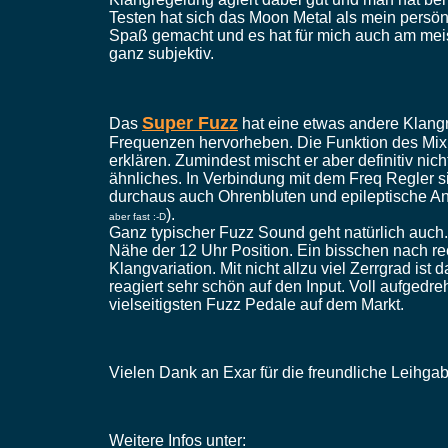
Testen hat sich das Moon Metal als mein persönl
Spaß gemacht und es hat für mich auch am mei
ganz subjektiv.
Super Fuzz
Das
hat eine etwas andere Klang
Frequenzen hervorheben. Die Funktion des Mix 
erklären. Zumindest mischt er aber definitiv nic
ähnliches. In Verbindung mit dem Freq Regler 
durchaus auch Ohrenbluten und epileptische An
).
aber fast :-D
Ganz typischer Fuzz Sound geht natürlich auch.
Nähe der 12 Uhr Position. Ein bisschen nach rec
Klangvariation. Mit nicht allzu viel Zerrgrad is
reagiert sehr schön auf den Input. Voll aufgedreht
vielseitigsten Fuzz Pedale auf dem Markt.
Vielen Dank an Exar für die freundliche Leihgab
Weitere Infos unter: