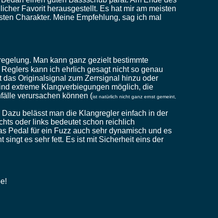
icher Favorit herausgestellt. Es hat mir am meisten
sten Charakter. Meine Empfehlung, sag ich mal
regelung. Man kann ganz gezielt bestimmte
Reglers kann ich ehrlich gesagt nicht so genau
ht das Originalsignal zum Zerrsignal hinzu oder
sind extreme Klangverbiegungen möglich, die
fälle verursachen können (
ist natürlich nicht ganz ernst gemeint,
 Dazu belässt man die Klangregler einfach in der
hts oder links bedeutet schon reichlich
t das Pedal für ein Fuzz auch sehr dynamisch und es
 singt es sehr fett. Es ist mit Sicherheit eins der
e!