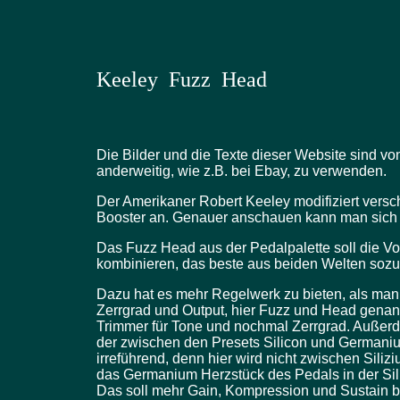
Keeley Fuzz Head
Die Bilder und die Texte dieser Website sind v
anderweitig, wie z.B. bei Ebay, zu verwenden.
Der Amerikaner Robert Keeley modifiziert versc
Booster an. Genauer anschauen kann man sich 
Das Fuzz Head aus der Pedalpalette soll die V
kombinieren, das beste aus beiden Welten soz
Dazu hat es mehr Regelwerk zu bieten, als man a
Zerrgrad und Output, hier Fuzz und Head genann
Trimmer für Tone und nochmal Zerrgrad. Außerd
der zwischen den Presets Silicon und Germaniu
irreführend, denn hier wird nicht zwischen Sili
das Germanium Herzstück des Pedals in der Sili
Das soll mehr Gain, Kompression und Sustain 