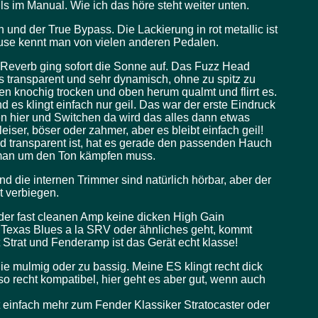
lls im Manual. Wie ich das höre steht weiter unten.
und der True Bypass. Die Lackierung in rot metallic ist
use kennt man von vielen anderen Pedalen.
 Reverb ging sofort die Sonne auf. Das Fuzz Head
es transparent und sehr dynamisch, ohne zu spitz zu
en knochig trocken und oben herum qualmt und flirrt es.
nd es klingt einfach nur geil. Das war der erste Eindruck
en hier und Switchen da wird das alles dann etwas
eiser, böser oder zahmer, aber es bleibt einfach geil!
d transparent ist, hat es gerade den passenden Hauch
 man um den Ton kämpfen muss.
d die internen Trimmer sind natürlich hörbar, aber der
t verbiegen.
der fast cleanen Amp keine dicken High Gain
g Texas Blues a la SRV oder ähnliches geht, kommt
t Strat und Fenderamp ist das Gerät echt klasse!
ie mulmig oder zu bassig. Meine ES klingt recht dick
o recht kompatibel, hier geht es aber gut, wenn auch
 einfach mehr zum Fender Klassiker Stratocaster oder