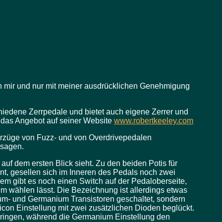
on mir und nur mit meiner ausdrücklichen Genehmigung
hiedene Zerrpedale und bietet auch eigene Zerrer und
das Angebot auf seiner Website
www.robertkeeley.com
orzüge von Fuzz- und von Overdrivepedalen
usagen.
uf dem ersten Blick sieht. Zu den beiden Potis für
t, gesellen sich im Inneren des Pedals noch zwei
em gibt es noch einen Switch auf der Pedaloberseite,
m wählen lässt. Die Bezeichnung ist allerdings etwas
zium- und Germanium Transistoren geschaltet, sondern
con Einstellung mit zwei zusätzlichen Dioden beglückt.
bringen, während die Germanium Einstellung den