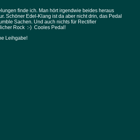
elungen finde ich. Man hört irgendwie beides heraus
ur. Schöner Edel-Klang ist da aber nicht drin, das Pedal
Dumble Sachen. Und auch nichts für Rectifier
licher Rock :-) Cooles Pedal!
che Leihgabe!