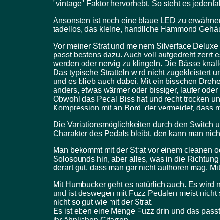
"vintage" Faktor hervorhebt. So steht es jedenfa
Ansonsten ist noch eine blaue LED zu erwähnen 
tadellos, das kleine, handliche Hammond Gehä
Vor meiner Strat und meinem Silverface Deluxe
passt bestens dazu. Auch voll aufgedreht zerrt 
werden oder nervig zu klingeln. Die Bässe knall
Das typische Stratteln wird nicht zugekleistert u
und es blieb auch dabei. Mit ein bisschen Dreh
anders, etwas wärmer oder bissiger, lauter oder l
Obwohl das Pedal Biss hat und recht trocken un
Kompression mit an Bord, der vermeidet, dass
Die Variationsmöglichkeiten durch den Switch un
Charakter des Pedals bleibt, den kann man nich
Man bekommt mit der Strat vor einem cleanen o
Solosounds hin, aber alles, was in die Richtun
derart gut, dass man gar nicht aufhören mag. Mi
Mit Humbucker geht es natürlich auch. Es wird n
und ist deswegen mit Fuzz Pedalen meist nicht s
nicht so gut wie mit der Strat.
Es ist eben eine Menge Fuzz drin und das passt
ihr ähnlichen Gitarren.