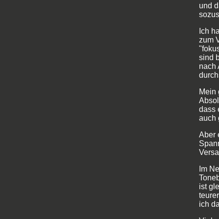
und d
sozus
Ich h
zum V
"foku
sind 
nach 
durch
Mein 
Absol
dass 
auch 
Aber 
Spann
Versa
Im Ne
Toneb
ist g
teure
ich d