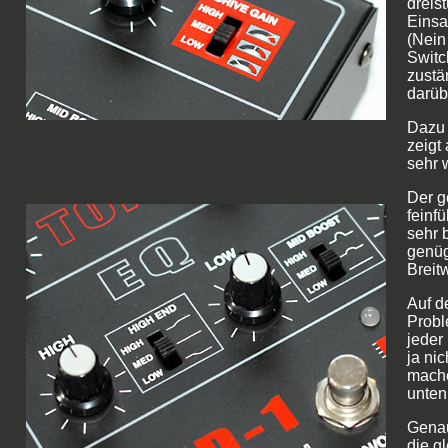
dreis
Einsa
(Nein
Switc
zustä
darüb
Dazu 
zeigt 
sehr 
Der g
feinf
sehr 
genüge
Breit
Auf d
Probl
jeder
ja ni
mache
unten
Genau
die gl