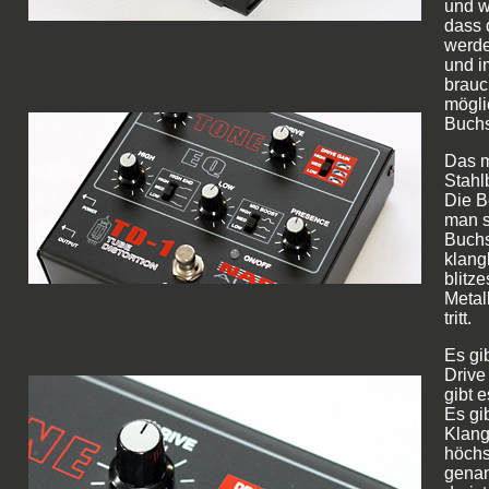
und w
dass 
werde
und i
brauc
mögli
Buchs
Das m
Stahl
Die B
man s
Buchs
klang
blitz
Metal
tritt.
Es gi
Drive
gibt 
Es gib
Klang
höchs
genan