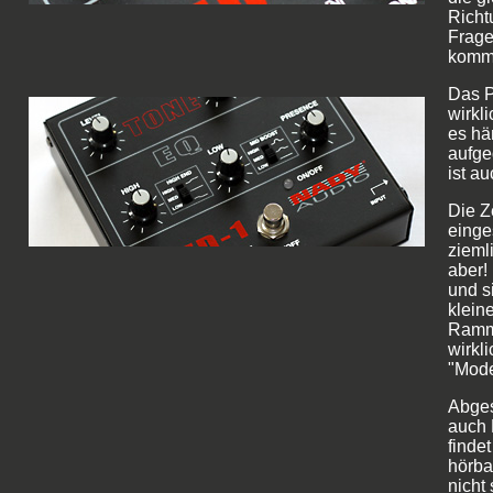
Richt
Frage
kommt
Das P
wirkl
es hä
aufge
ist a
Die Z
einge
zieml
aber!
und s
klein
Ramms
wirkl
"Mode
Abges
auch 
findet
hörba
nicht