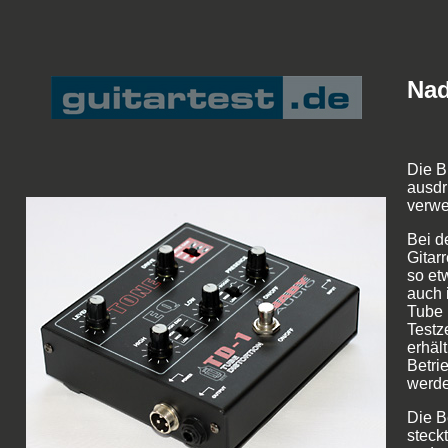
Nad
Die B
ausdr
verw
Bei d
Gitar
so et
auch 
Tube 
Testz
erhält
Betri
werde
Die B
steck