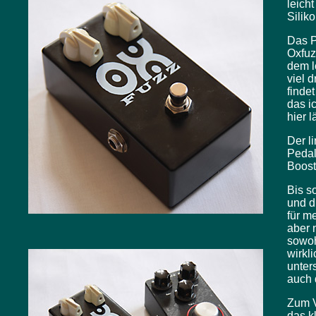
leich
Siliko
Das P
Oxfuz
dem l
viel 
finde
das ic
hier l
Der l
Pedal
Boost
Bis s
und d
für m
aber n
sowoh
wirkl
unter
auch 
Zum V
das k