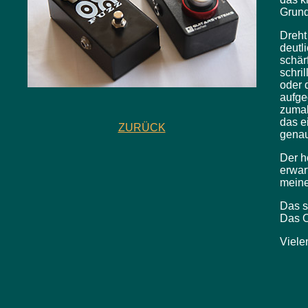
Grund
Dreht
deutl
schär
schri
oder 
aufge
zumal
das e
ZURÜCK
genau
Der h
erwart
meine
Das s
Das O
Viele