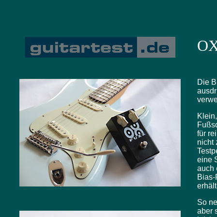
O
Die B
ausdr
verw
Klein
Fußsc
für r
nicht
Testp
eine 
auch 
Bias-
erhält
So ne
aber 