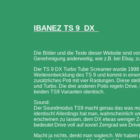
IBANEZ TS 9 DX
Die Bilder und die Texte dieser Website sind vo
Genehmigung anderweitig, wie z.B. bei Ebay, z
Der TS 9 DX Turbo Tube Screamer wurde 1998 vor
Weiterentwicklung des TS 9 und kommt in einem
zusätzliches Poti mit vier Rastungen. Diese ste
und Turbo. Die drei anderen Potis regeln Drive
beiden TS9 Varianten identisch.
Sound:
Der Soundmodus TS9 macht genau das was man 
identisch! Allerdings hat man, wahrscheinlich um
erscheinen zu lassen, dem DX etwas weniger 
bedeutet Drive voll auf soviel Zerrgrad wie Dri
Macht ja nichts, denkt man sogleich. Wir haben 