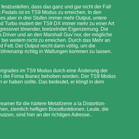
estzustellen, dass das ganz und gar nicht der Fall
s Pedals ist im TS9 Modus zu erreichen. In den
 es aber in drei Stufen immer mehr Output, untere
d Turbo mutiert der TS9 DX immer mehr zu einer Art
gressiver tönender, bretzelnder Eigenzerrung. Die
 Driver und an den Marshall Guv´nor, der mögliche
 bei weitem nicht zu erreichen. Durch das Mehr an
 Fett. Der Output reicht dann völlig, um die
 Röhrenamp richtig in Wallungen kommen zu lassen.
Zerrgrades im TS9 Modus durch eine Änderung der
rch die Firma Ibanez behoben worden. Der TS9 Modus
er haben sollte. Das bedeutet, er klingt in dem
eamer für die härtere Metallzerre a la Distortion-
hen, ziemlich heftigen Boostfunktionen. Leute, die
tzen, sind hier an der richtigen Adresse..