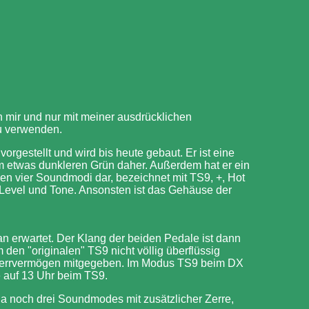
n mir und nur mit meiner ausdrücklichen
u verwenden.
gestellt und wird bis heute gebaut. Er ist eine
 etwas dunkleren Grün daher. Außerdem hat er ein
llen vier Soundmodi dar, bezeichnet mit TS9, +, Hot
, Level und Tone. Ansonsten ist das Gehäuse der
erwartet. Der Klang der beiden Pedale ist dann
 den "originalen" TS9 nicht völlig überflüssig
Zerrvermögen mitgegeben. Im Modus TS9 beim DX
ve auf 13 Uhr beim TS9.
ja noch drei Soundmodes mit zusätzlicher Zerre,