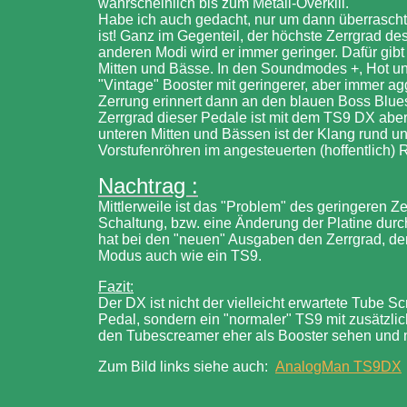
wahrscheinlich bis zum Metall-Overkill.
Habe ich auch gedacht, nur um dann überrascht f
ist! Ganz im Gegenteil, der höchste Zerrgrad de
anderen Modi wird er immer geringer. Dafür gibt
Mitten und Bässe. In den Soundmodes +, Hot un
"Vintage" Booster mit geringerer, aber immer ag
Zerrung erinnert dann an den blauen Boss Blues
Zerrgrad dieser Pedale ist mit dem TS9 DX aber
unteren Mitten und Bässen ist der Klang rund und
Vorstufenröhren im angesteuerten (hoffentlich)
Nachtrag :
Mittlerweile ist das "Problem" des geringeren 
Schaltung, bzw. eine Änderung der Platine du
hat bei den "neuen" Ausgaben den Zerrgrad, den 
Modus auch wie ein TS9.
Fazit:
Der DX ist nicht der vielleicht erwartete Tube Scr
Pedal, sondern ein "normaler" TS9 mit zusätzlic
den Tubescreamer eher als Booster sehen und nu
Zum Bild links siehe auch:
AnalogMan TS9DX